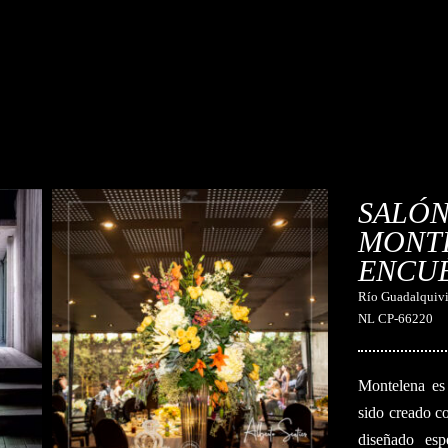
SALÓN
MONTE
ENCU
Río Guadalquivir
NL CP-66220
Montelena es 
sido creado c
diseñado esp